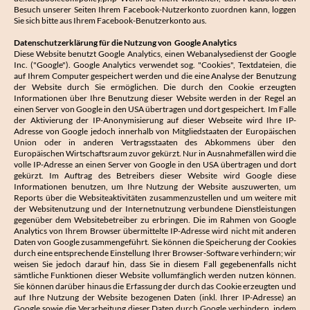
Besuch unserer Seiten Ihrem Facebook-Nutzerkonto zuordnen kann, loggen
Sie sich bitte aus Ihrem Facebook-Benutzerkonto aus.
Datenschutzerklärung für die Nutzung von Google Analytics
Diese Website benutzt Google Analytics, einen Webanalysedienst der Google
Inc. ("Google"). Google Analytics verwendet sog. "Cookies", Textdateien, die
auf Ihrem Computer gespeichert werden und die eine Analyse der Benutzung
der Website durch Sie ermöglichen. Die durch den Cookie erzeugten
Informationen über Ihre Benutzung dieser Website werden in der Regel an
einen Server von Google in den USA übertragen und dort gespeichert. Im Falle
der Aktivierung der IP-Anonymisierung auf dieser Webseite wird Ihre IP-
Adresse von Google jedoch innerhalb von Mitgliedstaaten der Europäischen
Union oder in anderen Vertragsstaaten des Abkommens über den
Europäischen Wirtschaftsraum zuvor gekürzt. Nur in Ausnahmefällen wird die
volle IP-Adresse an einen Server von Google in den USA übertragen und dort
gekürzt. Im Auftrag des Betreibers dieser Website wird Google diese
Informationen benutzen, um Ihre Nutzung der Website auszuwerten, um
Reports über die Websiteaktivitäten zusammenzustellen und um weitere mit
der Websitenutzung und der Internetnutzung verbundene Dienstleistungen
gegenüber dem Websitebetreiber zu erbringen. Die im Rahmen von Google
Analytics von Ihrem Browser übermittelte IP-Adresse wird nicht mit anderen
Daten von Google zusammengeführt. Sie können die Speicherung der Cookies
durch eine entsprechende Einstellung Ihrer Browser-Software verhindern; wir
weisen Sie jedoch darauf hin, dass Sie in diesem Fall gegebenenfalls nicht
sämtliche Funktionen dieser Website vollumfänglich werden nutzen können.
Sie können darüber hinaus die Erfassung der durch das Cookie erzeugten und
auf Ihre Nutzung der Website bezogenen Daten (inkl. Ihrer IP-Adresse) an
Google sowie die Verarbeitung dieser Daten durch Google verhindern, indem