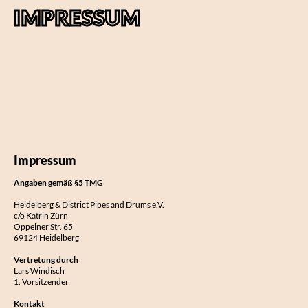
IMPRESSUM
Impressum
Angaben gemäß §5 TMG
Heidelberg & District Pipes and Drums e.V.
c/o Katrin Zürn
Oppelner Str. 65
69124 Heidelberg
Vertretung durch
Lars Windisch
1. Vorsitzender
Kontakt