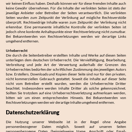
wir keinen Einfluss haben. Deshalb können wir für diese fremden Inhalte auch
keine Gewähr übernehmen. Für die Inhalte der verlinkten Seiten ist stets der
jeweilige Anbieter oder Betreiber der Seiten verantwortlich. Die verlinkten
Seiten wurden zum Zeitpunkt der Verlinkung auf mögliche Rechtsverstöße
überprüft. Rechtswidrige Inhalte waren zum Zeitpunkt der Verlinkung nicht
erkennbar. Eine permanente inhaltliche Kontrolle der verlinkten Seiten ist
jedoch ohne konkrete Anhaltspunkte einer Rechtsverletzung nicht zumutbar.
Bei Bekanntwerden von Rechtsverletzungen werden wir derartige Links
umgehend entfernen.
Urheberrecht
Die durch die Seitenbetreiber erstellten Inhalte und Werke auf diesen Seiten
unterliegen dem deutschen Urheberrecht. Die Vervielfältigung, Bearbeitung,
Verbreitung und jede Art der Verwertung außerhalb der Grenzen des
Urheberrechtes bedürfen der schriftlichen Zustimmung des jeweiligen Autors
bzw. Erstellers. Downloads und Kopien dieser Seite sind nur für den privaten,
nicht kommerziellen Gebrauch gestattet. Soweit die Inhalte auf dieser Seite
nicht vom Betreiber erstellt wurden, werden die Urheberrechte Dritter
beachtet. Insbesondere werden Inhalte Dritter als solche gekennzeichnet.
Sollten Sie trotzdem auf eine Urheberrechtsverletzung aufmerksam werden,
bitten wir um einen entsprechenden Hinweis. Bei Bekanntwerden von
Rechtsverletzungen werden wir derartige Inhalte umgehend entfernen.
Datenschutzerklärung
Die Nutzung unserer Webseite ist in der Regel ohne Angabe
personenbezogener Daten möglich. Soweit auf unseren Seiten
personenbezogene Daten (beispielsweise Name, Anschrift oder Email-