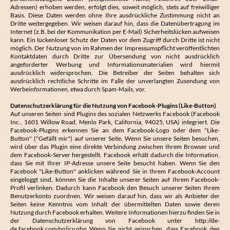
Adressen) erhoben werden, erfolgt dies, soweit möglich, stets auf freiwilliger
Basis. Diese Daten werden ohne Ihre ausdrückliche Zustimmung nicht an
Dritte weitergegeben. Wir weisen darauf hin, dass die Datenübertragung im
Internet (z.B. bei der Kommunikation per E-Mail) Sicherheitslücken aufweisen
kann. Ein lückenloser Schutz der Daten vor dem Zugriff durch Dritte ist nicht
möglich. Der Nutzung von im Rahmen der Impressumspflicht veröffentlichten
Kontaktdaten durch Dritte zur Übersendung von nicht ausdrücklich
angeforderter Werbung und Informationsmaterialien wird hiermit
ausdrücklich widersprochen. Die Betreiber der Seiten behalten sich
ausdrücklich rechtliche Schritte im Falle der unverlangten Zusendung von
Werbeinformationen, etwa durch Spam-Mails, vor.
Datenschutzerklärung für die Nutzung von Facebook-Plugins (Like-Button)
Auf unseren Seiten sind Plugins des sozialen Netzwerks Facebook (Facebook
Inc., 1601 Willow Road, Menlo Park, California, 94025, USA) integriert. Die
Facebook-Plugins erkennen Sie an dem Facebook-Logo oder dem "Like-
Button" ("Gefällt mir") auf unserer Seite. Wenn Sie unsere Seiten besuchen,
wird über das Plugin eine direkte Verbindung zwischen Ihrem Browser und
dem Facebook-Server hergestellt. Facebook erhält dadurch die Information,
dass Sie mit Ihrer IP-Adresse unsere Seite besucht haben. Wenn Sie den
Facebook "Like-Button" anklicken während Sie in Ihrem Facebook-Account
eingeloggt sind, können Sie die Inhalte unserer Seiten auf Ihrem Facebook-
Profil verlinken. Dadurch kann Facebook den Besuch unserer Seiten Ihrem
Benutzerkonto zuordnen. Wir weisen darauf hin, dass wir als Anbieter der
Seiten keine Kenntnis vom Inhalt der übermittelten Daten sowie deren
Nutzung durch Facebook erhalten. Weitere Informationen hierzu finden Sie in
der Datenschutzerklärung von Facebook unter
http://de-
de.facebook.com/policy.php
Wenn Sie nicht wünschen, dass Facebook den