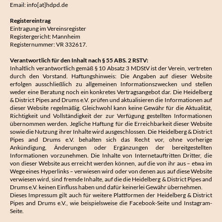
Email:
info[at]hdpd.de
Registereintrag
Eintragung im Vereinsregister
Registergericht: Mannheim
Registernummer: VR 332617.
Verantwortlich für den Inhalt nach § 55 ABS. 2 RSTV:
Inhaltlich verantwortlich gemäß § 10 Absatz 3 MDStV ist der Verein, vertreten
durch den Vorstand. Haftungshinweis: Die Angaben auf dieser Website
erfolgen ausschließlich zu allgemeinen Informationszwecken und stellen
weder eine Beratung noch ein konkretes Vertragsangebot dar. Die Heidelberg
& District Pipes and Drums e.V. prüfen und aktualisieren die Informationen auf
dieser Website regelmäßig. Gleichwohl kann keine Gewähr für die Aktualität,
Richtigkeit und Vollständigkeit der zur Verfügung gestellten Informationen
übernommen werden. Jegliche Haftung für die Erreichbarkeit dieser Website
sowie die Nutzung ihrer Inhalte wird ausgeschlossen. Die Heidelberg & District
Pipes and Drums e.V. behalten sich das Recht vor, ohne vorherige
Ankündigung, Änderungen oder Ergänzungen der bereitgestellten
Informationen vorzunehmen. Die Inhalte von Internetauftritten Dritter, die
von dieser Website aus erreicht werden können, auf die von ihr aus – etwa im
Wege eines Hyperlinks – verwiesen wird oder von denen aus auf diese Website
verwiesen wird, sind fremde Inhalte, auf die die Heidelberg & District Pipes and
Drums e.V. keinen Einfluss haben und dafür keinerlei Gewähr übernehmen.
Dieses Impressum gilt auch für weitere Plattformen der Heidelberg & District
Pipes and Drums e.V., wie beispielsweise die
Facebook-Seite
und
Instagram-
Seite.