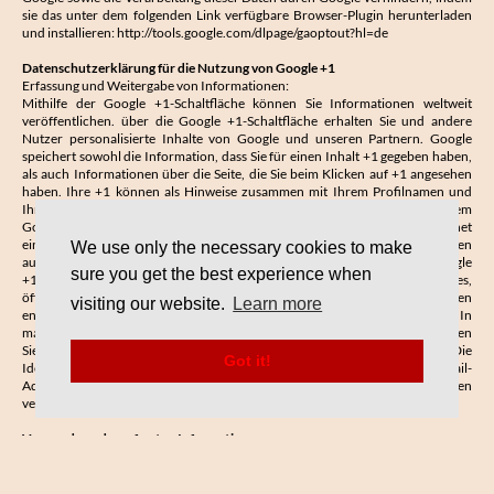
sie das unter dem folgenden Link verfügbare Browser-Plugin herunterladen
und installieren:
http://tools.google.com/dlpage/gaoptout?hl=de
Datenschutzerklärung für die Nutzung von Google +1
Erfassung und Weitergabe von Informationen:
Mithilfe der Google +1-Schaltfläche können Sie Informationen weltweit
veröffentlichen. über die Google +1-Schaltfläche erhalten Sie und andere
Nutzer personalisierte Inhalte von Google und unseren Partnern. Google
speichert sowohl die Information, dass Sie für einen Inhalt +1 gegeben haben,
als auch Informationen über die Seite, die Sie beim Klicken auf +1 angesehen
haben. Ihre +1 können als Hinweise zusammen mit Ihrem Profilnamen und
Ihrem Foto in Google-Diensten, wie etwa in Suchergebnissen oder in Ihrem
Google-Profil, oder an anderen Stellen auf Websites und Anzeigen im Internet
eingeblendet werden.Google zeichnet Informationen über Ihre +1-Aktivitäten
We use only the necessary cookies to make
auf, um die Google-Dienste für Sie und andere zu verbessern. Um die Google
sure you get the best experience when
+1-Schaltfläche verwenden zu können, benötigen Sie ein weltweit sichtbares,
öffentliches Google-Profil, das zumindest den für das Profil gewählten Namen
visiting our website.
Learn more
enthalten muss. Dieser Name wird in allen Google-Diensten verwendet. In
manchen Fällen kann dieser Name auch einen anderen Namen ersetzen, den
Sie beim Teilen von Inhalten über Ihr Google-Konto verwendet haben. Die
Got it!
Identität Ihres Google-Profils kann Nutzern angezeigt werden, die Ihre E-Mail-
Adresse kennen oder über andere identifizierende Informationen von Ihnen
verfügen.
Verwendung der erfassten Informationen
Neben den oben erläuterten Verwendungszwecken werden die von Ihnen
bereitgestellten Informationen gemäß den geltenden Google-
Datenschutzbestimmungen genutzt. Google veröffentlicht möglicherweise